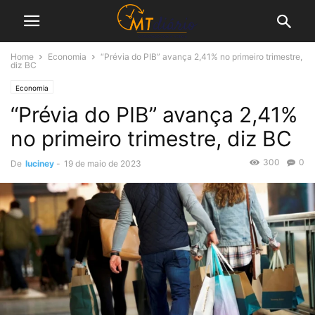
Home
Economia
“Prévia do PIB” avança 2,41% no primeiro trimestre,
diz BC
Economia
“Prévia do PIB” avança 2,41%
no primeiro trimestre, diz BC
300
0
De
luciney
-
19 de maio de 2023