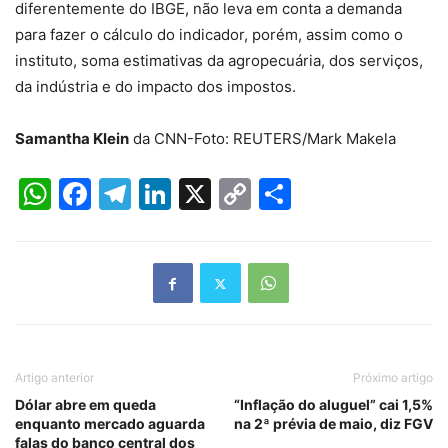
diferentemente do IBGE, não leva em conta a demanda
para fazer o cálculo do indicador, porém, assim como o
instituto, soma estimativas da agropecuária, dos serviços,
da indústria e do impacto dos impostos.
Samantha Klein
da CNN-Foto: REUTERS/Mark Makela
WhatsApp
Facebook
Telegram
LinkedIn
X
Copy
Share
Link
Artigo anterior
Próximo artigo
Dólar abre em queda
“Inflação do aluguel” cai 1,5%
enquanto mercado aguarda
na 2ª prévia de maio, diz FGV
falas do banco central dos