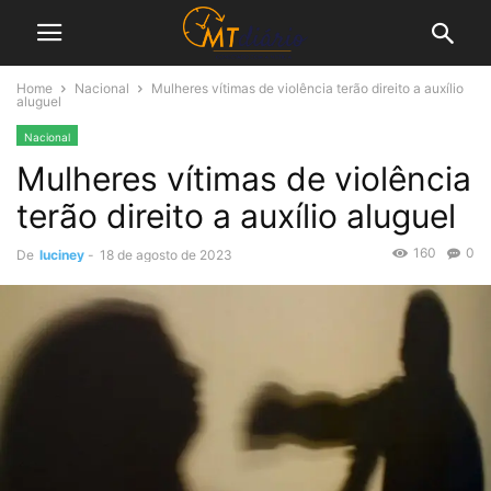
Home
Nacional
Mulheres vítimas de violência terão direito a auxílio
aluguel
Nacional
Mulheres vítimas de violência
terão direito a auxílio aluguel
160
0
De
luciney
-
18 de agosto de 2023