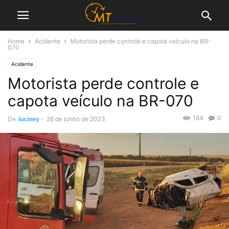
Home
Acidente
Motorista perde controle e capota veículo na BR-
070
Acidente
Motorista perde controle e
capota veículo na BR-070
184
0
De
luciney
-
26 de junho de 2023