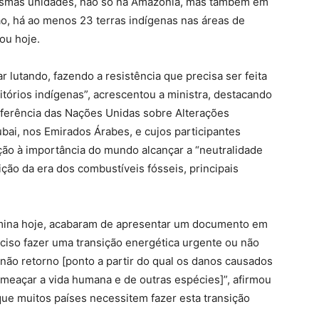
esmas unidades, não só na Amazônia, mas também em
o, há ao menos 23 terras indígenas nas áreas de
ou hoje.
 lutando, fazendo a resistência que precisa ser feita
itórios indígenas”, acrescentou a ministra, destacando
onferência das Nações Unidas sobre Alterações
bai, nos Emirados Árabes, e cujos participantes
ção à importância do mundo alcançar a “neutralidade
ção da era dos combustíveis fósseis, principais
rmina hoje, acabaram de apresentar um documento em
ciso fazer uma transição energética urgente ou não
não retorno [ponto a partir do qual os danos causados
ameaçar a vida humana e de outras espécies]”, afirmou
que muitos países necessitem fazer esta transição