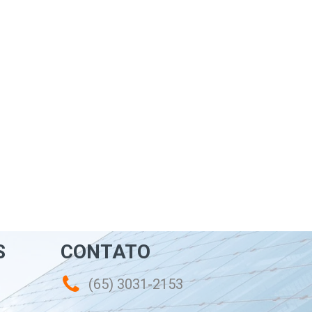
S
CONTATO
(65) 3031-2153