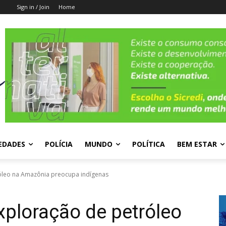
Sign in / Join
Home
EDADES
POLÍCIA
MUNDO
POLÍTICA
BEM ESTAR
róleo na Amazônia preocupa indígenas
xploração de petróleo