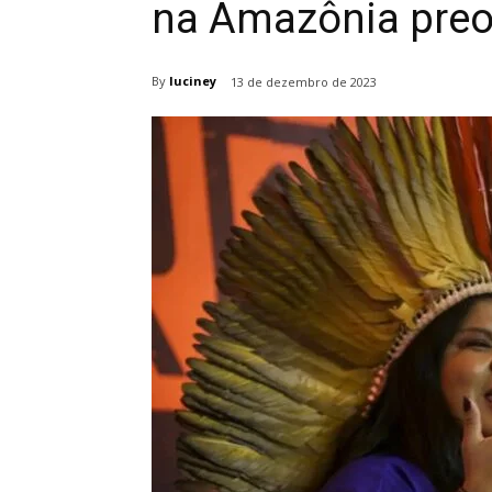
na Amazônia preo
By
luciney
13 de dezembro de 2023