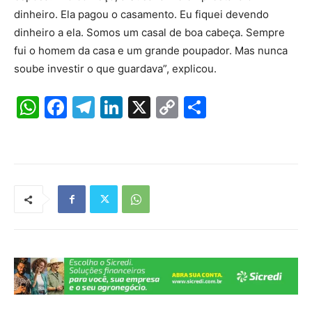
dinheiro. Ela pagou o casamento. Eu fiquei devendo
dinheiro a ela. Somos um casal de boa cabeça. Sempre
fui o homem da casa e um grande poupador. Mas nunca
soube investir o que guardava”, explicou.
W
F
T
Li
X
C
S
h
a
el
n
o
h
at
c
e
k
p
ar
s
e
gr
e
y
e
A
b
a
dI
Li
p
o
m
n
n
p
o
k
k