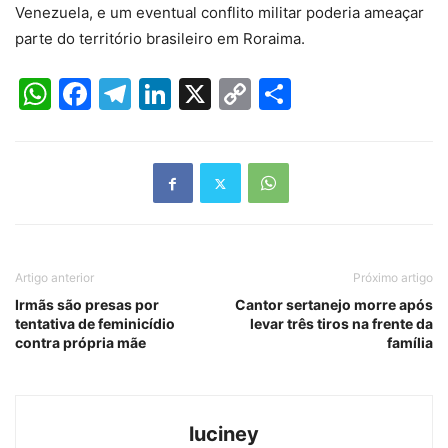
Venezuela, e um eventual conflito militar poderia ameaçar
parte do território brasileiro em Roraima.
WhatsApp
Facebook
Telegram
LinkedIn
X
Copy
Share
Link
Artigo anterior
Próximo artigo
Irmãs são presas por
Cantor sertanejo morre após
tentativa de feminicídio
levar três tiros na frente da
contra própria mãe
família
luciney