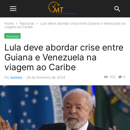
Home
Nacional
Lula deve abordar crise entre Guiana e Venezuela na
viagem ao Caribe
Nacional
Lula deve abordar crise entre
Guiana e Venezuela na
viagem ao Caribe
102
0
De
luciney
-
26 de fevereiro de 2024