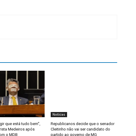
Notícias
gir que está tudo bem”,
Republicanos decide que o senador
rista Medeiros após
Cleitinho não vai ser candidato do
com o MDB
partido ao governo de MG