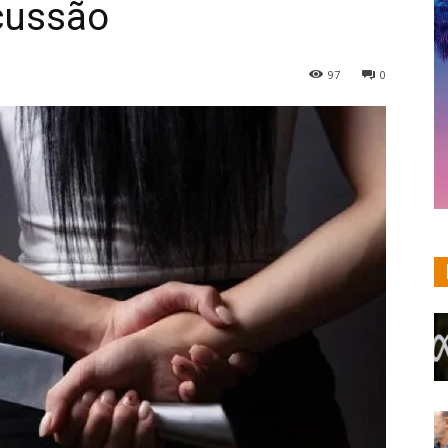
cussão
97
0