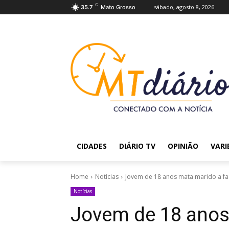
C
sábado, agosto 8, 2026
35.7
Mato Grosso
CIDADES
DIÁRIO TV
OPINIÃO
VARI
Home
Notícias
Jovem de 18 anos mata marido a f
Notícias
Jovem de 18 anos