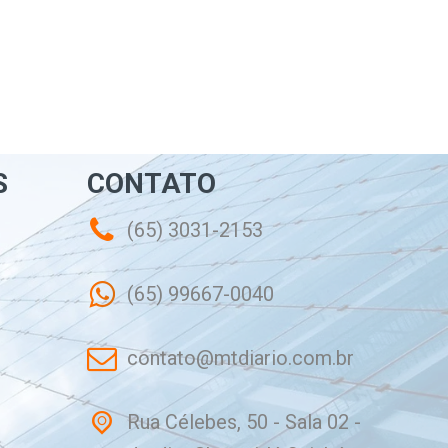
S
CONTATO
(65) 3031-2153
(65) 99667-0040
contato@mtdiario.com.br
Rua Célebes, 50 - Sala 02 -