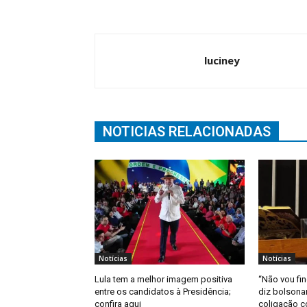
luciney
NOTICIAS RELACIONADAS
Notícias
Notícias
Lula tem a melhor imagem positiva
“Não vou fin
entre os candidatos à Presidência;
diz bolsona
confira aqui
coligação 