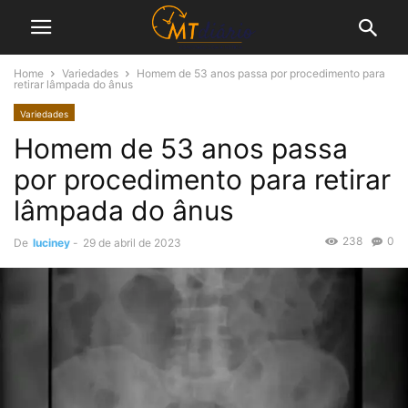
Home
Variedades
Homem de 53 anos passa por procedimento para
retirar lâmpada do ânus
Variedades
Homem de 53 anos passa
por procedimento para retirar
lâmpada do ânus
238
0
De
luciney
-
29 de abril de 2023