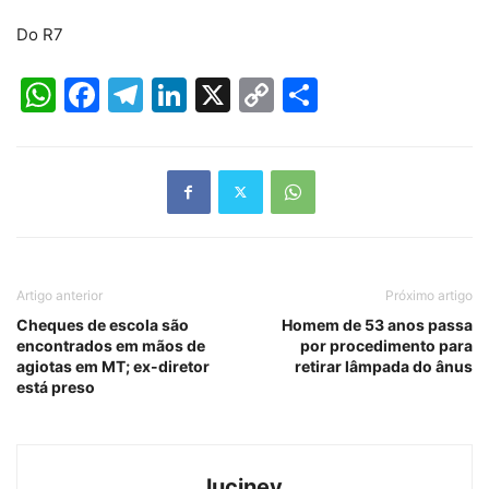
Do R7
WhatsApp
Facebook
Telegram
LinkedIn
X
Copy
Share
Link
Artigo anterior
Próximo artigo
Cheques de escola são
Homem de 53 anos passa
encontrados em mãos de
por procedimento para
agiotas em MT; ex-diretor
retirar lâmpada do ânus
está preso
luciney