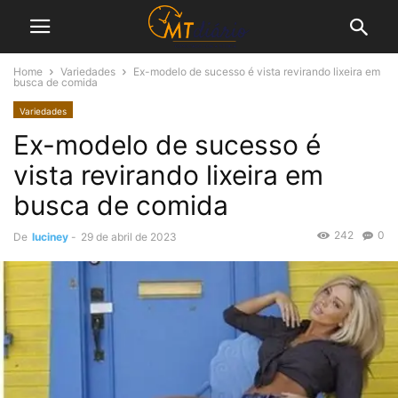
Home
Variedades
Ex-modelo de sucesso é vista revirando lixeira em
busca de comida
Variedades
Ex-modelo de sucesso é
vista revirando lixeira em
busca de comida
242
0
De
luciney
-
29 de abril de 2023