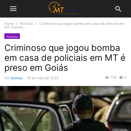
Home
Notícias
Criminoso que jogou bomba em casa de policiais em
MT é preso...
Notícias
Criminoso que jogou bomba
em casa de policiais em MT é
preso em Goiás
159
0
De
luciney
-
18 de maio de 2023