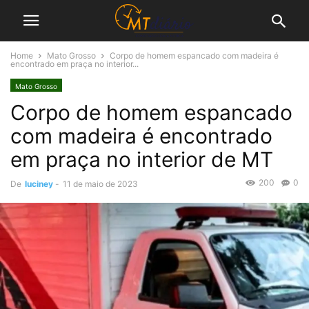
Home
Mato Grosso
Corpo de homem espancado com madeira é
encontrado em praça no interior...
Mato Grosso
Corpo de homem espancado
com madeira é encontrado
em praça no interior de MT
200
0
De
luciney
-
11 de maio de 2023