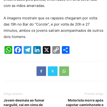
com as mãos amarradas.
A imagens mostram que os rapazes chegaram por volta
das 19h no Bar do “Corote”, e por volta de 20h e 27
minutos, ambos os jovens saíram acompanhados de outros
dois homens.
WhatsApp
Facebook
Telegram
LinkedIn
X
Copy
Share
Link
Artigo anterior
Próximo artigo
Jovem desmaia ao fumar
Motorista morre após
narguilé, cai em cima de
capotar caminhonete e