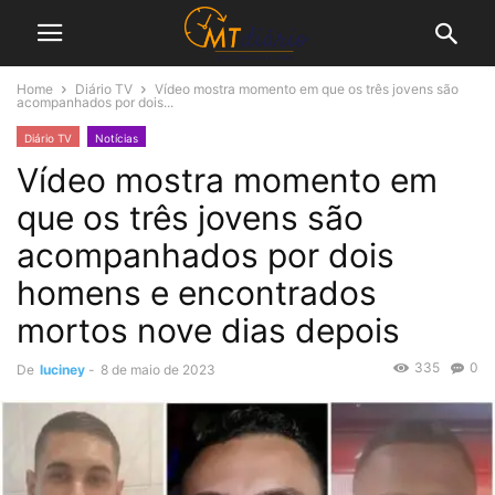
Home
Diário TV
Vídeo mostra momento em que os três jovens são
acompanhados por dois...
Diário TV
Notícias
Vídeo mostra momento em
que os três jovens são
acompanhados por dois
homens e encontrados
mortos nove dias depois
335
0
De
luciney
-
8 de maio de 2023