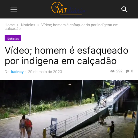
Home
Notícias
Vídeo; homem é esfaqueado por indígena em
calçadão
Notícias
Vídeo; homem é esfaqueado
por indígena em calçadão
292
0
De
luciney
-
29 de maio de 2023