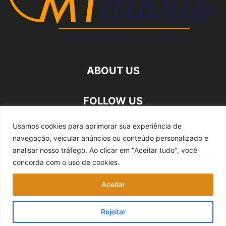
ABOUT US
FOLLOW US
Usamos cookies para aprimorar sua experiência de
navegação, veicular anúncios ou conteúdo personalizado e
analisar nosso tráfego.
Ao clicar em "Aceitar tudo", você
concorda com o uso de cookies.
Quem somos
Expediente
Fale Conosco
Aceitar
Política de privacidade
Rejeitar
©