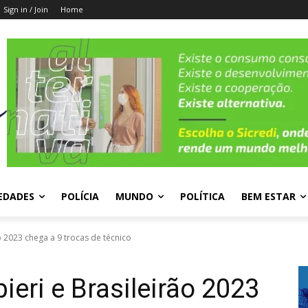
Sign in / Join
Home
EDADES
POLÍCIA
MUNDO
POLÍTICA
BEM ESTAR
o 2023 chega a 9 trocas de técnico
eri e Brasileirão 2023