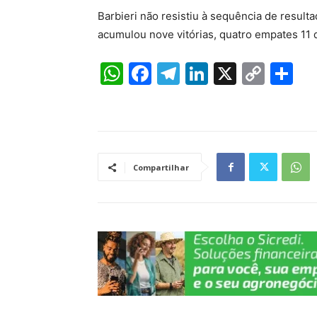
Barbieri não resistiu à sequência de resul
acumulou nove vitórias, quatro empates 11
W
F
T
Li
X
C
S
h
a
el
n
o
h
at
c
e
k
p
ar
s
e
gr
e
y
e
A
b
a
dI
Li
Compartilhar
p
o
m
n
n
p
o
k
k