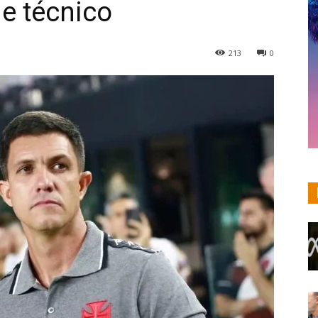
de técnico
213
0