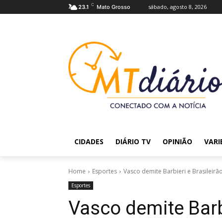
C
sábado, agosto 8, 2026
23.1
Mato Grosso
CIDADES
DIÁRIO TV
OPINIÃO
VARI
Home
Esportes
Vasco demite Barbieri e Brasileirã
Esportes
Vasco demite Barbi