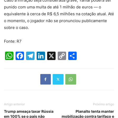
Caso a infração seja considerada grave, Yamal poderá ser
punido com uma multa de até 1 milhão de euros — o
equivalente à cerca de R$ 6,5 milhões na cotação atual. Até
o momento, o jogador não se pronunciou publicamente
sobre o caso.
Fonte: R7
WhatsApp
Facebook
Telegram
LinkedIn
X
Copy
Share
Link
Artigo anterior
Próximo artigo
Trump ameaça taxar Rússia
Planalto tenta manter
em 100% se o país não
mobilização contra tarifaço e