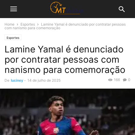
Home
Esportes
Lamine Yamal é denunciado por contratar pessoas
com nanismo para comemoração
Esportes
Lamine Yamal é denunciado
por contratar pessoas com
nanismo para comemoração
166
0
De
luciney
-
14 de julho de 2025