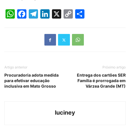
WhatsApp
Facebook
Telegram
LinkedIn
X
Copy
Share
Link
Artigo anterior
Próximo artigo
Procuradoria adota medida
Entrega dos cartões SER
para efetivar educação
Família é prorrogada em
inclusiva em Mato Grosso
Várzea Grande (MT)
luciney