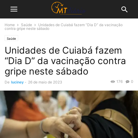
Home
Saúde
Unidades de Cuiabá fazem “Dia D” da vacinação
contra gripe neste sábado
Saúde
Unidades de Cuiabá fazem
“Dia D” da vacinação contra
gripe neste sábado
176
0
De
luciney
-
26 de maio de 2023