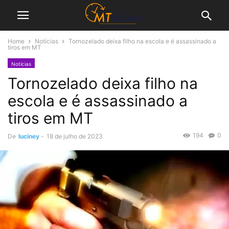
Home
Notícias
Tornozelado deixa filho na escola e é assassinado a
tiros em MT
Notícias
Tornozelado deixa filho na
escola e é assassinado a
tiros em MT
194
0
De
luciney
-
18 de julho de 2023