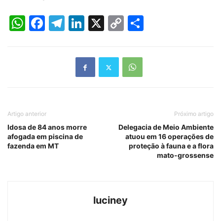
WhatsApp
Facebook
Telegram
LinkedIn
X
Copy
Share
Link
Artigo anterior
Próximo artigo
Idosa de 84 anos morre
Delegacia de Meio Ambiente
afogada em piscina de
atuou em 16 operações de
fazenda em MT
proteção à fauna e a flora
mato-grossense
luciney