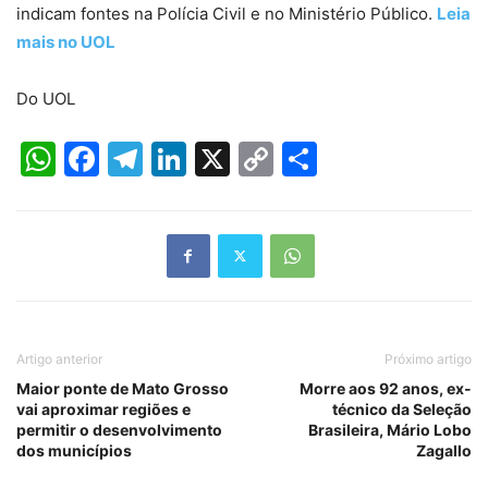
indicam fontes na Polícia Civil e no Ministério Público.
Leia
mais no UOL
Do UOL
WhatsApp
Facebook
Telegram
LinkedIn
X
Copy
Share
Link
Artigo anterior
Próximo artigo
Maior ponte de Mato Grosso
Morre aos 92 anos, ex-
vai aproximar regiões e
técnico da Seleção
permitir o desenvolvimento
Brasileira, Mário Lobo
dos municípios
Zagallo