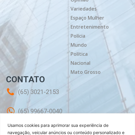
Variedades
Espaço Mulher
Entretenimento
Polícia
Mundo
Política
Nacional
Mato Grosso
CONTATO
(65) 3021-2153
(65) 99667-0040
Usamos cookies para aprimorar sua experiência de
contato@mtdiario.com.br
navegação, veicular anúncios ou conteúdo personalizado e