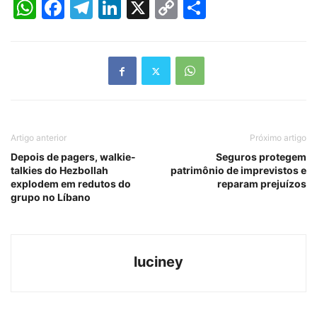
WhatsApp
Facebook
Telegram
LinkedIn
X
Copy
Share
Link
Artigo anterior
Próximo artigo
Depois de pagers, walkie-
Seguros protegem
talkies do Hezbollah
patrimônio de imprevistos e
explodem em redutos do
reparam prejuízos
grupo no Líbano
luciney