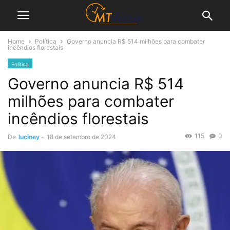
Home
Política
Governo anuncia R$ 514 milhões para combater
incêndios florestais
Política
Governo anuncia R$ 514
milhões para combater
incêndios florestais
115
0
De
luciney
-
18 de setembro de 2024