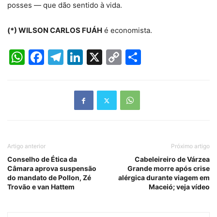
posses — que dão sentido à vida.
(*) WILSON CARLOS FUÁH
é economista.
WhatsApp
Facebook
Telegram
LinkedIn
X
Copy
Share
Link
Artigo anterior
Próximo artigo
Conselho de Ética da
Cabeleireiro de Várzea
Câmara aprova suspensão
Grande morre após crise
do mandato de Pollon, Zé
alérgica durante viagem em
Trovão e van Hattem
Maceió; veja vídeo