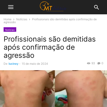
Home
Notícias
Profissionais são demitidas após confirmação de
agressão
Notícias
Profissionais são demitidas
após confirmação de
agressão
93
0
De
luciney
-
15 de maio de 2024