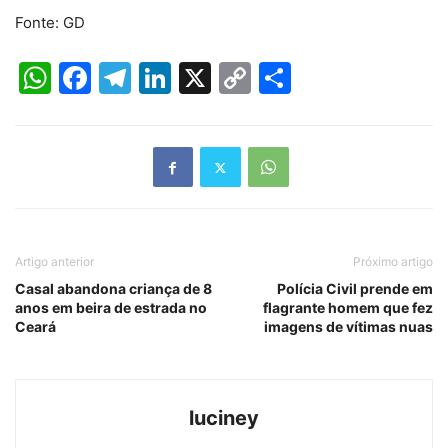
Fonte: GD
WhatsApp
Facebook
Telegram
LinkedIn
X
Copy
Share
Link
Artigo anterior
Próximo artigo
Casal abandona criança de 8
Polícia Civil prende em
anos em beira de estrada no
flagrante homem que fez
Ceará
imagens de vítimas nuas
luciney