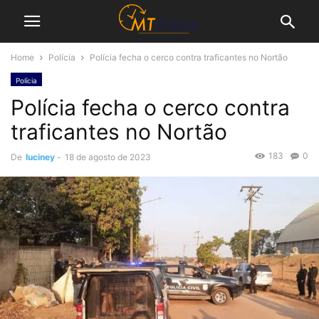
Home
Polícia
Polícia fecha o cerco contra traficantes no Nortão
Polícia
Polícia fecha o cerco contra
traficantes no Nortão
183
0
De
luciney
-
18 de agosto de 2023