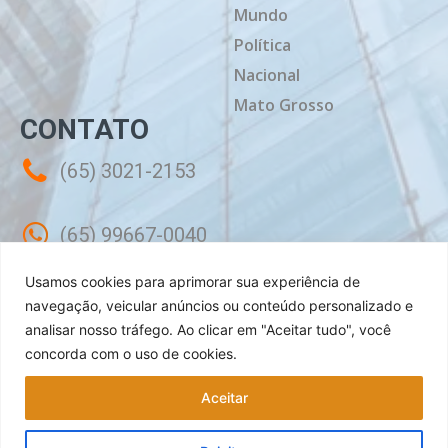
Mundo
Política
Nacional
Mato Grosso
CONTATO
(65) 3021-2153
(65) 99667-0040
Usamos cookies para aprimorar sua experiência de
contato@mtdiario.com.br
navegação, veicular anúncios ou conteúdo personalizado e
analisar nosso tráfego.
Ao clicar em "Aceitar tudo", você
concorda com o uso de cookies.
Rua Célebes, 50 - Sala 02 - Jardim
Shangri-lá Cuiabá - MT, CEP: 78070-240
Aceitar