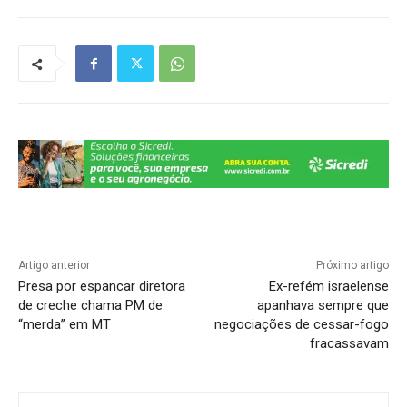
at
c
e
k
p
ar
s
e
gr
e
y
e
A
b
a
dI
Li
p
o
m
n
n
p
o
k
k
Artigo anterior
Próximo artigo
Presa por espancar diretora
Ex-refém israelense
de creche chama PM de
apanhava sempre que
“merda” em MT
negociações de cessar-fogo
fracassavam