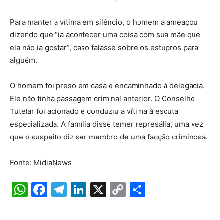
Para manter a vítima em silêncio, o homem a ameaçou
dizendo que “ia acontecer uma coisa com sua mãe que
ela não ia gostar”, caso falasse sobre os estupros para
alguém.
O homem foi preso em casa e encaminhado à delegacia.
Ele não tinha passagem criminal anterior. O Conselho
Tutelar foi acionado e conduziu a vítima à escuta
especializada. A família disse temer represália, uma vez
que o suspeito diz ser membro de uma facção criminosa.
Fonte: MidiaNews
W
F
T
Li
X
C
S
h
a
el
n
o
h