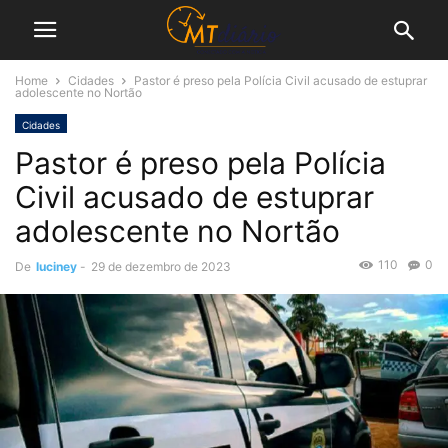
Home
Cidades
Pastor é preso pela Polícia Civil acusado de estuprar
adolescente no Nortão
Cidades
Pastor é preso pela Polícia
Civil acusado de estuprar
adolescente no Nortão
110
0
De
luciney
-
29 de dezembro de 2023