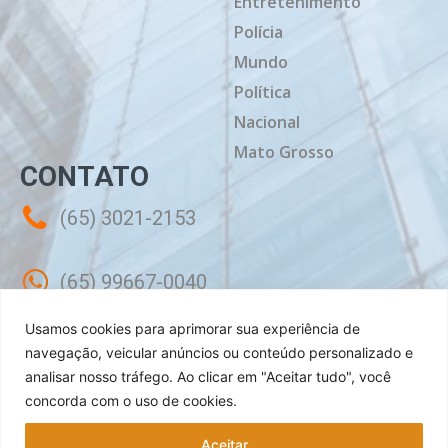
Entretenimento
Polícia
Mundo
Política
Nacional
Mato Grosso
CONTATO
(65) 3021-2153
(65) 99667-0040
Usamos cookies para aprimorar sua experiência de
contato@mtdiario.com.br
navegação, veicular anúncios ou conteúdo personalizado e
analisar nosso tráfego.
Ao clicar em "Aceitar tudo", você
concorda com o uso de cookies.
Rua Célebes, 50 - Sala 02 - Jardim
Shangri-lá Cuiabá - MT, CEP: 78070-240
Aceitar