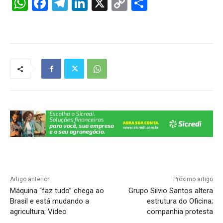
W
F
T
Li
X
C
S
h
a
el
n
o
h
at
c
e
k
p
ar
s
e
gr
e
y
e
A
b
a
dI
Li
p
o
m
n
n
p
o
k
k
Artigo anterior
Próximo artigo
Máquina “faz tudo” chega ao
Grupo Silvio Santos altera
Brasil e está mudando a
estrutura do Oficina;
agricultura; Vídeo
companhia protesta