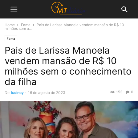
Home
Fama
Pais de Larissa Manoela vendem mansão de R$ 10
milhões sem o...
Fama
Pais de Larissa Manoela
vendem mansão de R$ 10
milhões sem o conhecimento
da filha
153
0
De
luciney
-
16 de agosto de 2023