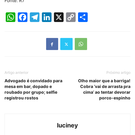
Fonte: R7
WhatsApp
Facebook
Telegram
LinkedIn
X
Copy
Share
Link
Artigo anterior
Próximo artigo
Advogado é convidado para
Olho maior que a barriga!
mesa em bar, dopado e
Cobra ‘vai de arrasta pra
roubado por grupo; selfie
cima’ ao tentar devorar
registrou rostos
porco-espinho
luciney