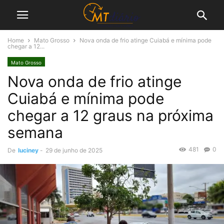
Home
Mato Grosso
Nova onda de frio atinge Cuiabá e mínima pode
chegar a 12...
Mato Grosso
Nova onda de frio atinge
Cuiabá e mínima pode
chegar a 12 graus na próxima
semana
481
0
De
luciney
-
29 de junho de 2025