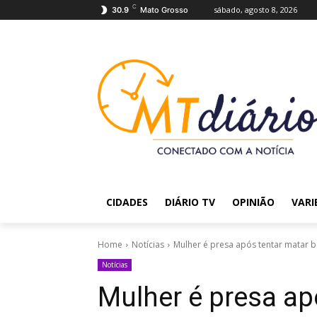
C
sábado, agosto 8, 2026
30.9
Mato Grosso
CIDADES
DIÁRIO TV
OPINIÃO
VARI
Home
Notícias
Mulher é presa após tentar matar b
Notícias
Mulher é presa ap