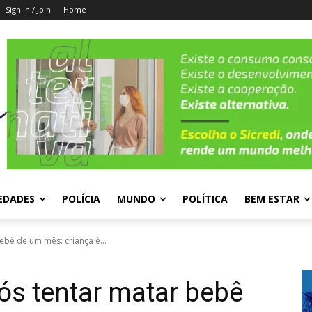
Sign in / Join
Home
EDADES
POLÍCIA
MUNDO
POLÍTICA
BEM ESTAR
ebê de um mês: criança é...
ós tentar matar bebê