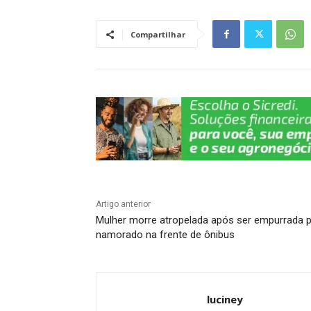
s
e
gr
e
y
e
A
b
a
dI
Li
Compartilhar
p
o
m
n
n
p
o
k
k
Artigo anterior
Mulher morre atropelada após ser empurrada p
namorado na frente de ônibus
luciney