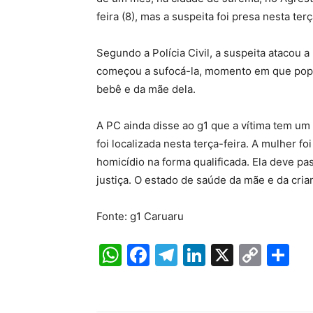
feira (8), mas a suspeita foi presa nesta terç
Segundo a Polícia Civil, a suspeita atacou 
começou a sufocá-la, momento em que popu
bebê e da mãe dela.
A PC ainda disse ao g1 que a vítima tem um
foi localizada nesta terça-feira. A mulher f
homicídio na forma qualificada. Ela deve pas
justiça. O estado de saúde da mãe e da cria
Fonte: g1 Caruaru
W
F
T
Li
X
C
S
h
a
el
n
o
h
at
c
e
k
p
ar