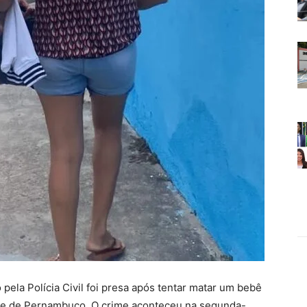
ela Polícia Civil foi presa após tentar matar um bebê
te de Pernambuco. O crime aconteceu na segunda-