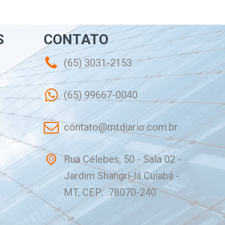
S
CONTATO
(65) 3031-2153
(65) 99667-0040
contato@mtdiario.com.br
Rua Célebes, 50 - Sala 02 -
Jardim Shangri-lá Cuiabá -
MT, CEP: 78070-240