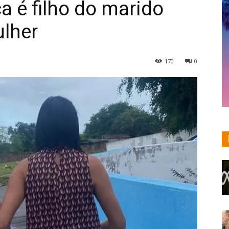
a é filho do marido
ulher
170
0