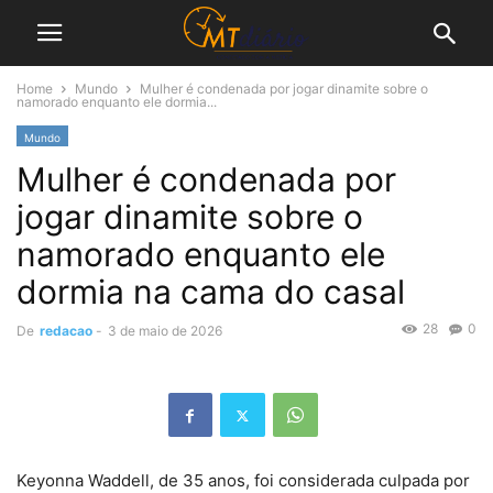
Home
Mundo
Mulher é condenada por jogar dinamite sobre o
namorado enquanto ele dormia...
Mundo
Mulher é condenada por
jogar dinamite sobre o
namorado enquanto ele
dormia na cama do casal
28
0
De
redacao
-
3 de maio de 2026
Keyonna Waddell, de 35 anos, foi considerada culpada por