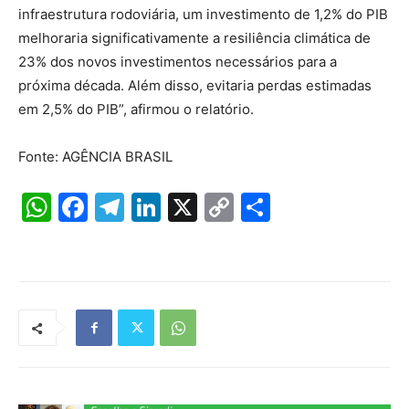
infraestrutura rodoviária, um investimento de 1,2% do PIB
melhoraria significativamente a resiliência climática de
23% dos novos investimentos necessários para a
próxima década. Além disso, evitaria perdas estimadas
em 2,5% do PIB”, afirmou o relatório.
Fonte: AGÊNCIA BRASIL
W
F
T
Li
X
C
S
h
a
el
n
o
h
at
c
e
k
p
ar
s
e
gr
e
y
e
A
b
a
dI
Li
p
o
m
n
n
p
o
k