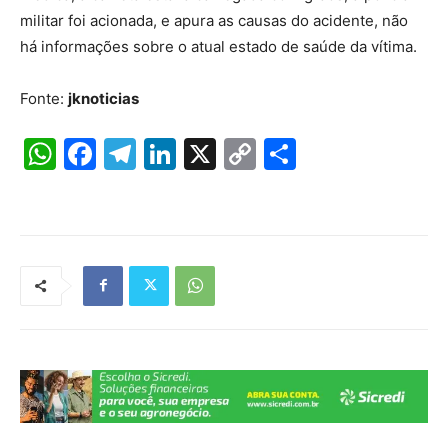
militar foi acionada, e apura as causas do acidente, não
há informações sobre o atual estado de saúde da vítima.
Fonte:
jknoticias
W
F
T
Li
X
C
S
h
a
el
n
o
h
at
c
e
k
p
ar
s
e
gr
e
y
e
A
b
a
dI
Li
p
o
m
n
n
p
o
k
k