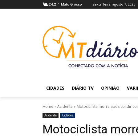
C
sexta-feira, agosto 7, 2026
24.2
Mato Grosso
CIDADES
DIÁRIO TV
OPINIÃO
VARI
Home
Acidente
Motociclista morre após colidir c
Acidente
Cidades
Motociclista morre