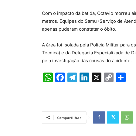
Com o impacto da batida, Octavio morreu aind
metros. Equipes do Samu (Serviço de Aten
apenas puderam constatar o óbito.
A área foi isolada pela Polícia Militar para o
Técnica) e da Delegacia Especializada de De
pela investigação das causas do acidente.
W
F
T
Li
X
C
S
h
a
el
n
o
h
at
c
e
k
p
ar
s
e
gr
e
y
e
A
b
a
dI
Li
Compartilhar
p
o
m
n
n
p
o
k