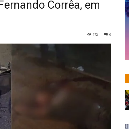
 Fernando Corrêa, em
172
0