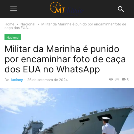
Home
Nacional
Militar da Marinha é punido por encaminhar foto de
caça dos EUA...
Nacional
Militar da Marinha é punido
por encaminhar foto de caça
dos EUA no WhatsApp
84
0
De
luciney
-
26 de setembro de 2024