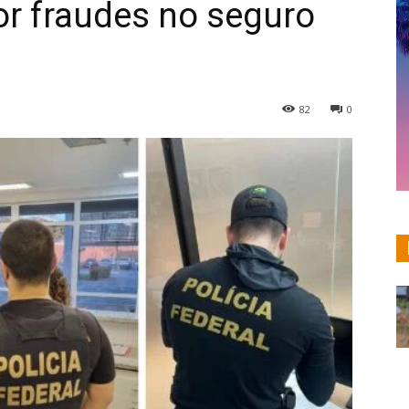
or fraudes no seguro
82
0