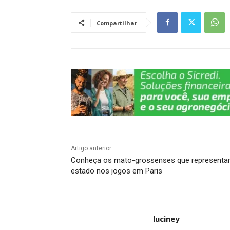
s
e
gr
e
y
e
A
b
a
dI
Li
Compartilhar
p
o
m
n
n
p
o
k
k
Artigo anterior
Conheça os mato-grossenses que representa
estado nos jogos em Paris
luciney