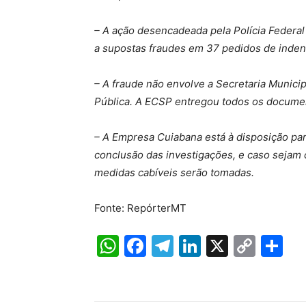
– A ação desencadeada pela Polícia Federal 
a supostas fraudes em 37 pedidos de inden
– A fraude não envolve a Secretaria Munic
Pública. A ECSP entregou todos os document
– A Empresa Cuiabana está à disposição para
conclusão das investigações, e caso sejam 
medidas cabíveis serão tomadas.
Fonte: RepórterMT
W
F
T
Li
X
C
S
h
a
el
n
o
h
at
c
e
k
p
ar