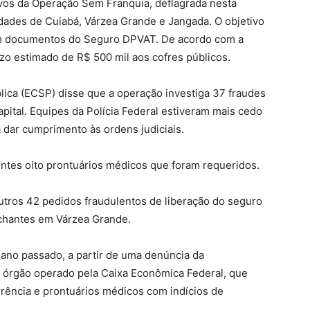
vos da Operação Sem Franquia, deflagrada nesta
 cidades de Cuiabá, Várzea Grande e Jangada. O objetivo
m documentos do Seguro DPVAT. De acordo com a
ízo estimado de R$ 500 mil aos cofres públicos.
ica (ECSP) disse que a operação investiga 37 fraudes
pital. Equipes da Polícia Federal estiveram mais cedo
 dar cumprimento às ordens judiciais.
tes oito prontuários médicos que foram requeridos.
utros 42 pedidos fraudulentos de liberação do seguro
chantes em Várzea Grande.
 ano passado, a partir de uma denúncia da
 órgão operado pela Caixa Econômica Federal, que
rrência e prontuários médicos com indícios de