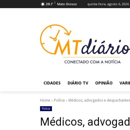
C
quinta-feira, agosto 6, 2026
29.7
Mato Grosso
CIDADES
DIÁRIO TV
OPINIÃO
VARI
Home
Polícia
Médicos, advogados e despachantes s
Polícia
Médicos, advogad