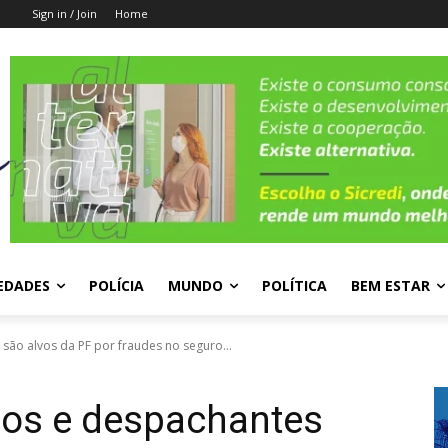
Sign in / Join
Home
EDADES
POLÍCIA
MUNDO
POLÍTICA
BEM ESTAR
ão alvos da PF por fraudes no seguro...
os e despachantes