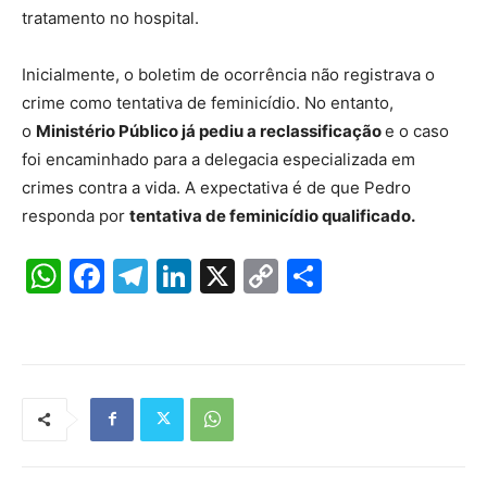
tratamento no hospital.
Inicialmente, o boletim de ocorrência não registrava o
crime como tentativa de feminicídio. No entanto,
o
Ministério Público já pediu a reclassificação
e o caso
foi encaminhado para a delegacia especializada em
crimes contra a vida. A expectativa é de que Pedro
responda por
tentativa de feminicídio qualificado.
W
F
T
Li
X
C
S
h
a
el
n
o
h
at
c
e
k
p
ar
s
e
gr
e
y
e
A
b
a
dI
Li
p
o
m
n
n
p
o
k