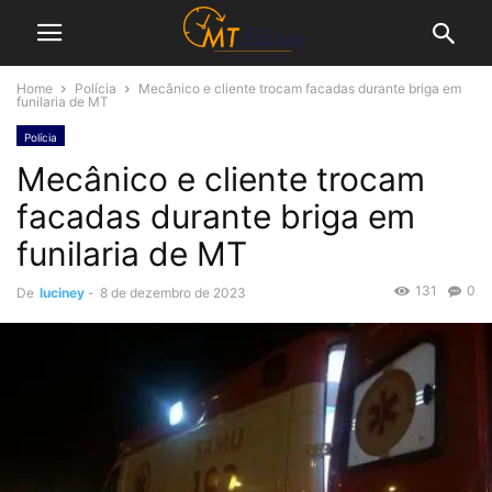
Home
Polícia
Mecânico e cliente trocam facadas durante briga em
funilaria de MT
Polícia
Mecânico e cliente trocam
facadas durante briga em
funilaria de MT
131
0
De
luciney
-
8 de dezembro de 2023