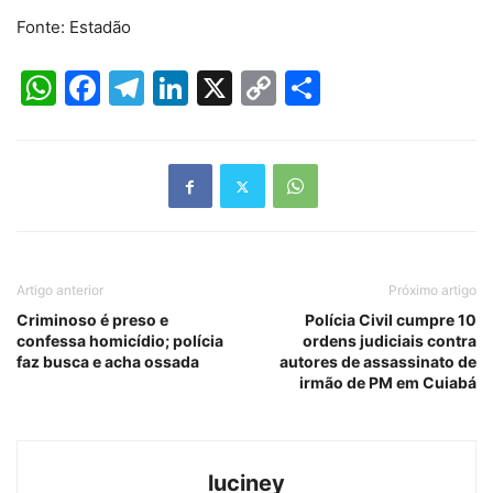
Fonte: Estadão
WhatsApp
Facebook
Telegram
LinkedIn
X
Copy
Share
Link
Artigo anterior
Próximo artigo
Criminoso é preso e
Polícia Civil cumpre 10
confessa homicídio; polícia
ordens judiciais contra
faz busca e acha ossada
autores de assassinato de
irmão de PM em Cuiabá
luciney