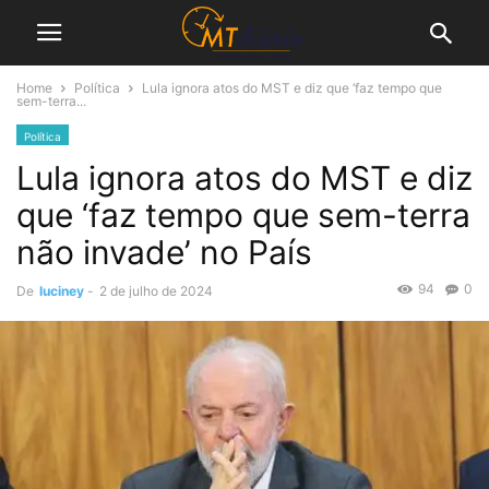
Home
Política
Lula ignora atos do MST e diz que ‘faz tempo que
sem-terra...
Política
Lula ignora atos do MST e diz
que ‘faz tempo que sem-terra
não invade’ no País
94
0
De
luciney
-
2 de julho de 2024