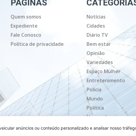
PAGINAS
CATEGORIA
Quem somos
Notícias
Expediente
Cidades
Fale Conosco
Diário TV
Política de privacidade
Bem estar
Opinião
Variedades
Espaço Mulher
Entretenimento
Polícia
Mundo
Política
Nacional
Mato Grosso
icular anúncios ou conteúdo personalizado e analisar nosso tráfeg