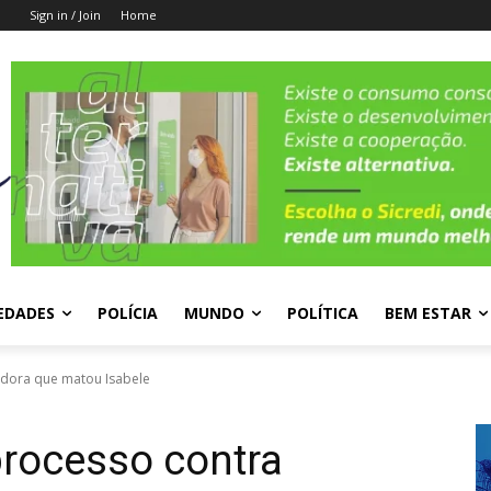
Sign in / Join
Home
EDADES
POLÍCIA
MUNDO
POLÍTICA
BEM ESTAR
radora que matou Isabele
processo contra