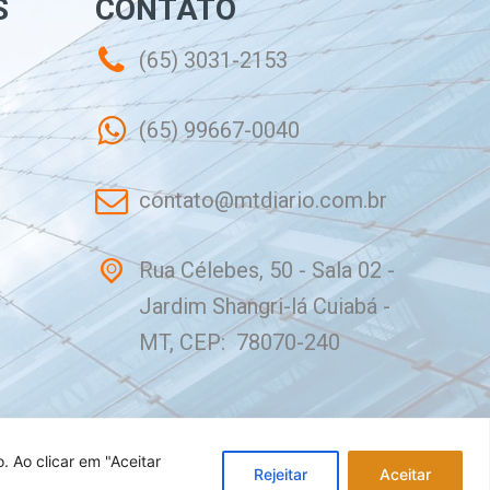
S
CONTATO
(65) 3031-2153
(65) 99667-0040
contato@mtdiario.com.br
Rua Célebes, 50 - Sala 02 -
Jardim Shangri-lá Cuiabá -
MT, CEP: 78070-240
o.
Ao clicar em "Aceitar
Rejeitar
Aceitar