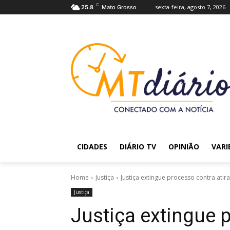
C
sexta-feira, agosto 7, 2026
25.8
Mato Grosso
CIDADES
DIÁRIO TV
OPINIÃO
VARI
Home
Justiça
Justiça extingue processo contra ati
Justiça
Justiça extingue 