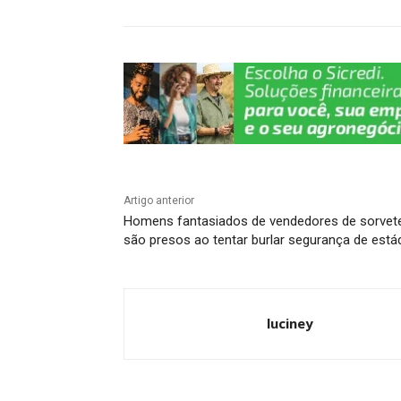
p
o
m
n
n
p
o
k
k
Artigo anterior
Homens fantasiados de vendedores de sorvet
são presos ao tentar burlar segurança de está
luciney