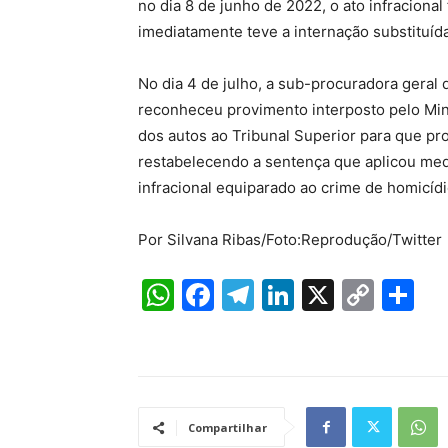
no dia 8 de junho de 2022, o ato infracional
imediatamente teve a internação substituída
No dia 4 de julho, a sub-procuradora geral 
reconheceu provimento interposto pelo Mini
dos autos ao Tribunal Superior para que p
restabelecendo a sentença que aplicou medi
infracional equiparado ao crime de homicídi
Por Silvana Ribas/Foto:Reprodução/Twitter
W
F
T
Li
X
C
S
h
a
el
n
o
h
at
c
e
k
p
ar
s
e
gr
e
y
e
A
b
a
dI
Li
Compartilhar