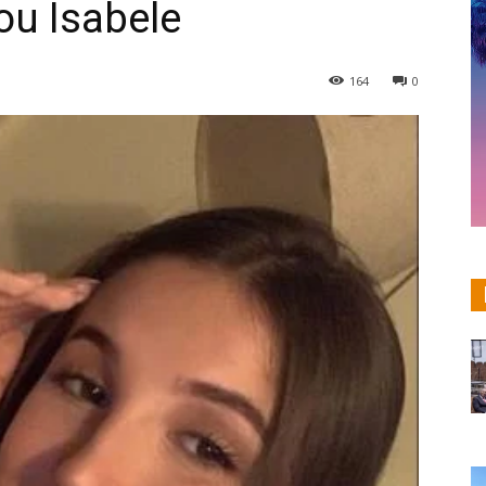
ou Isabele
164
0