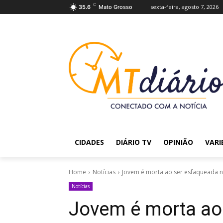
C
sexta-feira, agosto 7, 2026
35.6
Mato Grosso
CIDADES
DIÁRIO TV
OPINIÃO
VARI
Home
Notícias
Jovem é morta ao ser esfaqueada n
Notícias
Jovem é morta ao