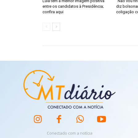
Lula tem a melhor imagem positiva
“Não vou fin
entre os candidatos à Presidência;
diz bolsona
confira aqui
coligação 
Conectado com a notícia