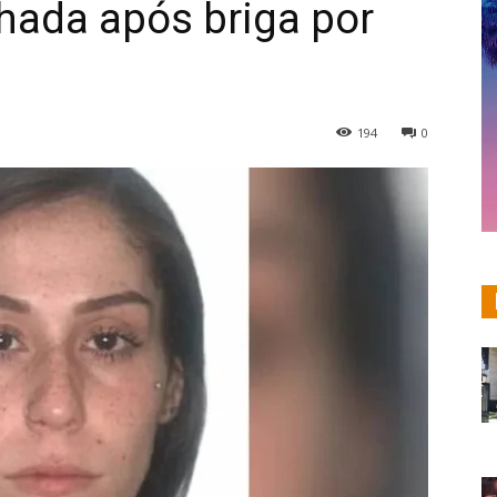
hada após briga por
194
0