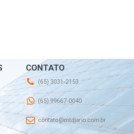
S
CONTATO
(65) 3031-2153
(65) 99667-0040
contato@mtdiario.com.br