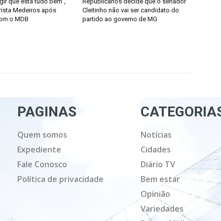
gir que está tudo bem”,
Republicanos decide que o senador
rista Medeiros após
Cleitinho não vai ser candidato do
com o MDB
partido ao governo de MG
PAGINAS
CATEGORIA
Quem somos
Notícias
Expediente
Cidades
Fale Conosco
Diário TV
Política de privacidade
Bem estar
Opinião
Variedades