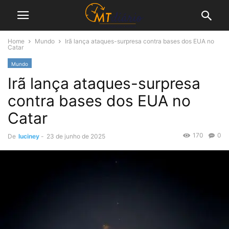
Home
Mundo
Irã lança ataques-surpresa contra bases dos EUA no
Catar
Mundo
Irã lança ataques-surpresa
contra bases dos EUA no
Catar
170
0
De
luciney
-
23 de junho de 2025