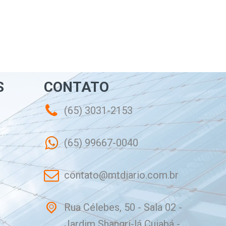
S
CONTATO
(65) 3031-2153
(65) 99667-0040
contato@mtdiario.com.br
Rua Célebes, 50 - Sala 02 -
Jardim Shangri-lá Cuiabá -