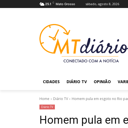
C
sábado, agosto 8, 2026
25.1
Mato Grosso
CIDADES
DIÁRIO TV
OPINIÃO
VARI
Home
Diário TV
Homem pula em esgoto no Rio para 
Diário TV
Homem pula em es