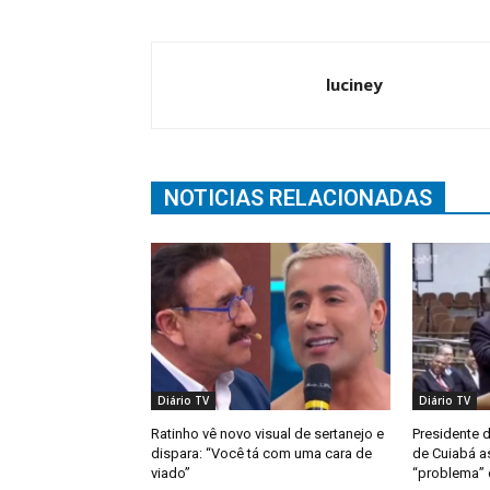
luciney
NOTICIAS RELACIONADAS
Diário TV
Diário TV
Ratinho vê novo visual de sertanejo e
Presidente 
dispara: “Você tá com uma cara de
de Cuiabá a
viado”
“problema” d