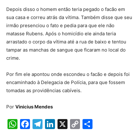
Depois disso o homem então teria pegado o facão em
sua casa e correu atrás da vítima. Também disse que seu
irmão presenciou o fato e pedia para que ele não
matasse Rubens. Após o homicídio ele ainda teria
arrastado o corpo da vítima até a rua de baixo e tentou
tampar as manchas de sangue que ficaram no local do
crime.
Por fim ele apontou onde escondeu o facão e depois foi
encaminhado à Delegacia de Polícia, para que fossem
tomadas as providências cabíveis.
Por
Vinicius Mendes
W
F
T
Li
X
C
S
h
a
el
n
o
h