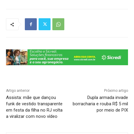
at
c
e
k
p
ar
s
e
gr
e
y
e
A
b
a
dI
Li
p
o
m
n
n
p
o
k
k
Artigo anterior
Próximo artigo
Assista: mãe que dançou
Dupla armada invade
funk de vestido transparente
borracharia e rouba R$ 5 mil
em festa da filha no RJ volta
por meio de PIX
a viralizar com novo vídeo