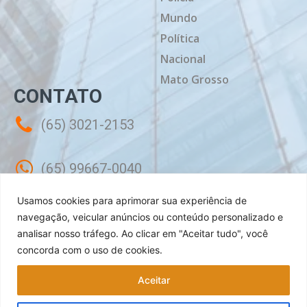
Mundo
Política
Nacional
Mato Grosso
CONTATO
(65) 3021-2153
(65) 99667-0040
Usamos cookies para aprimorar sua experiência de
contato@mtdiario.com.br
navegação, veicular anúncios ou conteúdo personalizado e
analisar nosso tráfego.
Ao clicar em "Aceitar tudo", você
concorda com o uso de cookies.
Rua Célebes, 50 - Sala 02 - Jardim
Shangri-lá Cuiabá - MT, CEP: 78070-240
Aceitar