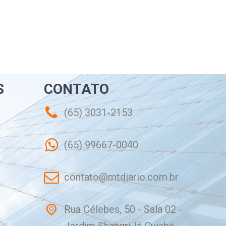
S
CONTATO
(65) 3031-2153
(65) 99667-0040
contato@mtdiario.com.br
Rua Célebes, 50 - Sala 02 -