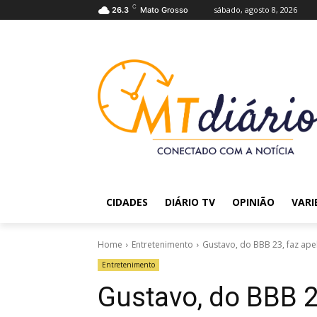
C
sábado, agosto 8, 2026
26.3
Mato Grosso
CIDADES
DIÁRIO TV
OPINIÃO
VARI
Home
Entretenimento
Gustavo, do BBB 23, faz ape
Entretenimento
Gustavo, do BBB 2