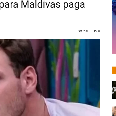
 para Maldivas paga
278
0