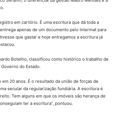
co Serafim, o diferencial da gestão Mauro Mendes é a
io.
gistro em cartório. É uma escritura que dá toda a
 a entrega apenas de um documento pelo Intermat para
tivesse que gastar e hoje entregamos a escritura já
destacou.
ardo Botelho, classificou como histórico o trabalho de
lo Governo do Estado.
o em 20 anos. É o resultado da união de forças de
a secular da regularização fundiária. A escritura é
direito. Tem alguns em que os imóveis são herança de
onseguiam ter a escritura”, pontuou.