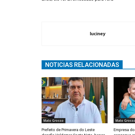
luciney
NOTICIAS RELACIONADAS
Mato Grosso
Mato Gross
Prefeito de Primavera do Leste
Empresa do 