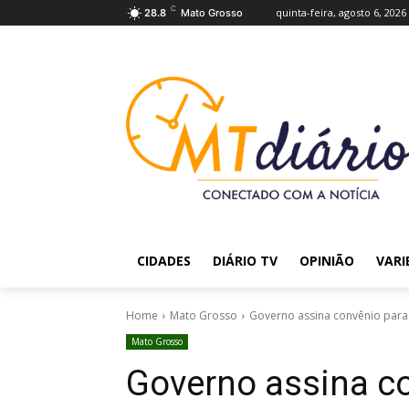
C
quinta-feira, agosto 6, 2026
28.8
Mato Grosso
CIDADES
DIÁRIO TV
OPINIÃO
VARI
Home
Mato Grosso
Governo assina convênio para e
Mato Grosso
Governo assina co