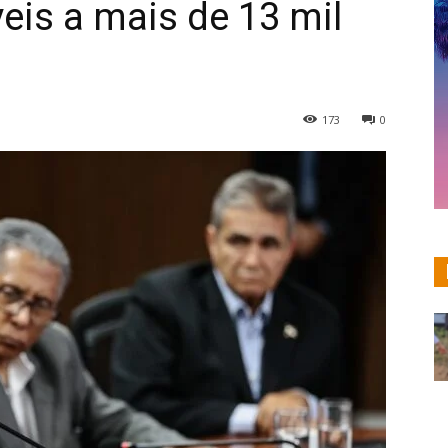
eis a mais de 13 mil
173
0