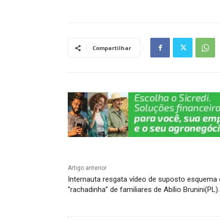
at
c
e
k
p
ar
s
e
gr
e
y
e
A
b
a
dI
Li
Compartilhar
p
o
m
n
n
p
o
k
k
Artigo anterior
Internauta resgata vídeo de suposto esquema 
“rachadinha” de familiares de Abílio Brunini(PL).