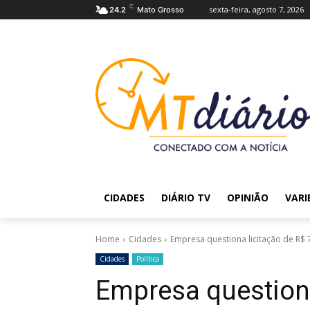
C
sexta-feira, agosto 7, 2026
24.2
Mato Grosso
CIDADES
DIÁRIO TV
OPINIÃO
VARI
Home
Cidades
Empresa questiona licitação de R$ 
Cidades
Política
Empresa questiona