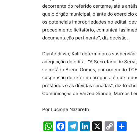
decorrente do referido certame, até a análi
que o órgão municipal, diante do exercício 
os potenciais impropriedades no edital, 
procedimento licitatório, comunicá-las ime
documentação pertinente”, diz decisão.
Diante disso, Kalil determinou a suspensão
adequação do edital. “A Secretaria de Servi
secretário Breno Gomes, por ordem do TCE e
suspensão do referido pregão até que tod
prestados e as dúvidas sanadas”, diz trech
Comunicação de Várzea Grande, Marcos Le
Por Lucione Nazareth
W
F
T
Li
X
C
S
h
a
el
n
o
h