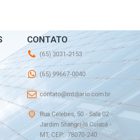
S
CONTATO
(65) 3031-2153
(65) 99667-0040
contato@mtdiario.com.br
Rua Célebes, 50 - Sala 02 -
Jardim Shangri-lá Cuiabá -
MT, CEP: 78070-240