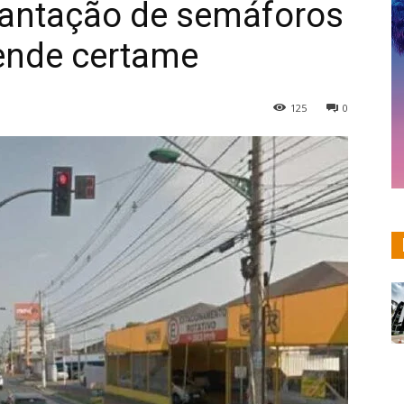
lantação de semáforos
pende certame
125
0