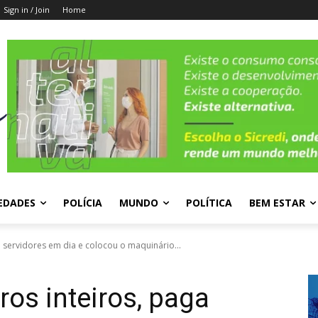
Sign in / Join
Home
EDADES
POLÍCIA
MUNDO
POLÍTICA
BEM ESTAR
ga servidores em dia e colocou o maquinário...
rros inteiros, paga