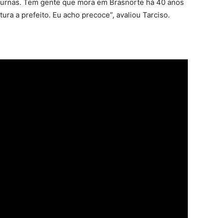
as urnas. Tem gente que mora em Brasnorte há 40 anos
ura a prefeito. Eu acho precoce”, avaliou Tarciso.