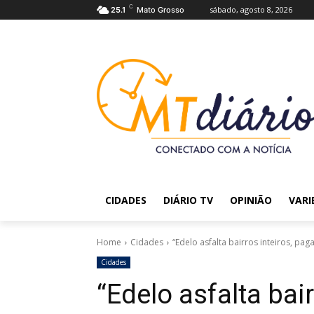
C
sábado, agosto 8, 2026
25.1
Mato Grosso
CIDADES
DIÁRIO TV
OPINIÃO
VARI
Home
Cidades
“Edelo asfalta bairros inteiros, pa
Cidades
“Edelo asfalta bai