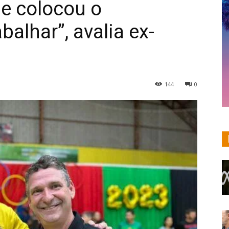
 e colocou o
balhar”, avalia ex-
144
0