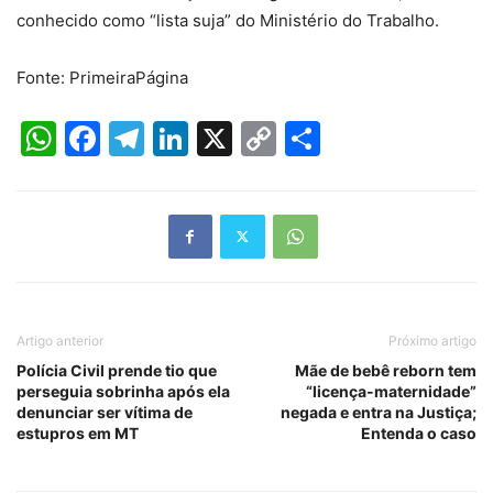
conhecido como “lista suja” do Ministério do Trabalho.
Fonte: PrimeiraPágina
WhatsApp
Facebook
Telegram
LinkedIn
X
Copy
Share
Link
Artigo anterior
Próximo artigo
Polícia Civil prende tio que
Mãe de bebê reborn tem
perseguia sobrinha após ela
“licença-maternidade”
denunciar ser vítima de
negada e entra na Justiça;
estupros em MT
Entenda o caso