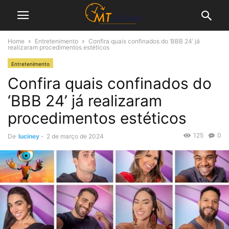
Home
Entretenimento
Confira quais confinados do ‘BBB 24’ já
realizaram procedimentos estéticos
Entretenimento
Confira quais confinados do
‘BBB 24’ já realizaram
procedimentos estéticos
125
0
De
luciney
-
2 de março de 2024