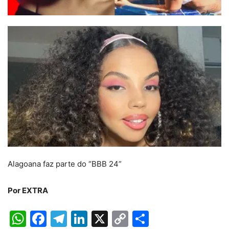
Alagoana faz parte do “BBB 24”
Por EXTRA
WhatsApp
Facebook
Telegram
LinkedIn
X
Copy
Share