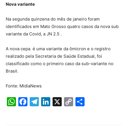
Nova variante
Na segunda quinzena do mês de janeiro foram
identificados em Mato Grosso quatro casos da nova sub
variante da Covid, a JN 2.5 .
A nova cepa é uma variante da ômicron e o registro
realizado pela Secretaria de Saúde Estadual, foi
classificado como o primeiro caso da sub-variante no
Brasil.
Fonte: MidiaNews
W
F
T
Li
X
C
S
h
a
el
n
o
h
at
c
e
k
p
ar