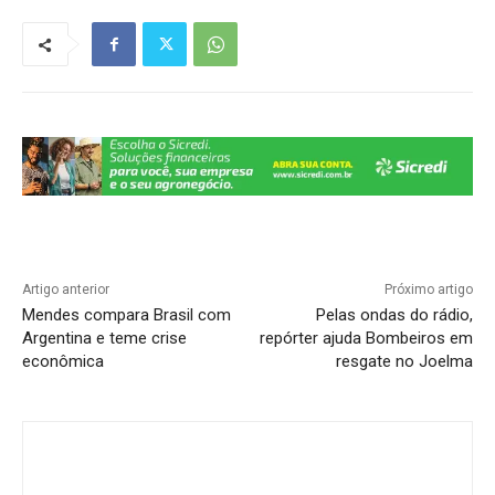
s
e
gr
e
y
e
A
b
a
dI
Li
p
o
m
n
n
p
o
k
k
Artigo anterior
Próximo artigo
Mendes compara Brasil com
Pelas ondas do rádio,
Argentina e teme crise
repórter ajuda Bombeiros em
econômica
resgate no Joelma